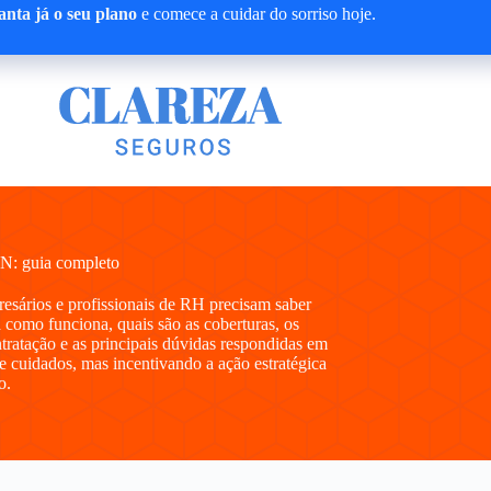
nta já o seu plano
e comece a cuidar do sorriso hoje.
N: guia completo
presários e profissionais de RH precisam saber
como funciona, quais são as coberturas, os
ntratação e as principais dúvidas respondidas em
e cuidados, mas incentivando a ação estratégica
o.