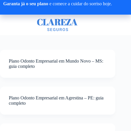
Pular
Garanta já o seu plano
e comece a cuidar do sorriso hoje.
para
o
conteúdo
Plano Odonto Empresarial em Mundo Novo – MS:
guia completo
Plano Odonto Empresarial em Agrestina – PE: guia
completo